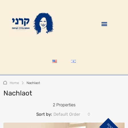
HAPPY CUSTOMERS
Home
Nachlaot
Nachlaot
2 Properties
Sort by:
Default Order
R
E
N
E
D
U
T