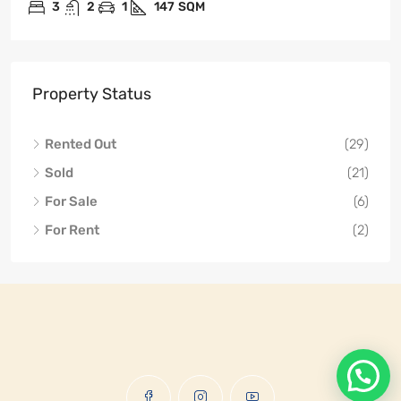
3
2
1
147
SQM
Property Status
Rented Out
(29)
Sold
(21)
For Sale
(6)
For Rent
(2)