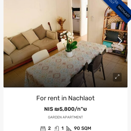
T
O
NACHLAOT
For rent in Nachlaot
NIS
₪5,800/ש"ח
GARDEN APARTMENT
2
1
90
SQM