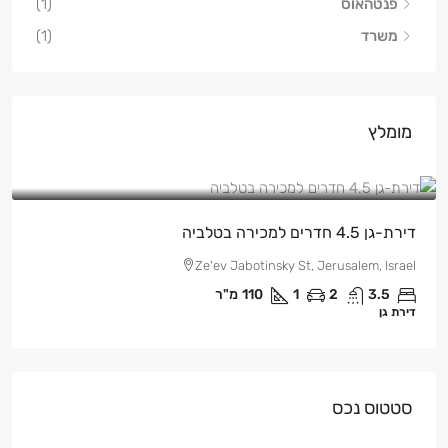
פנטהאוס
(1)
משרד
(1)
מומלץ
₪3,100,000
NIS
/ש"ח
דירת-גן 4.5 חדרים למכירה בטלביה
Ze'ev Jabotinsky St, Jerusalem, Israel
3.5
2
1
110
מ"ר
דירת גן
סטטוס נכס