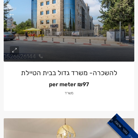
להשכרה- משרד גדול בבית הטיילת
per meter
₪97
משרד
צ
פון
ת
ל
פיו
ת
ארנונה
נמכר