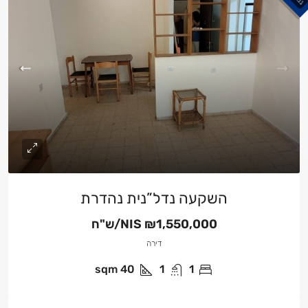
השקעה נדל”נית נהדרת
₪1,550,000/ש"ח
NIS
דירה
sqm
40
1
1