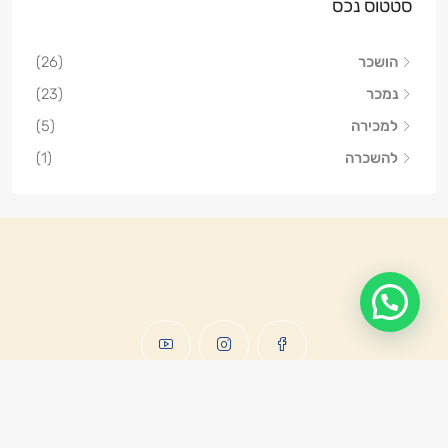
סטטוס נכס
הושכר
(26)
נמכר
(23)
למכירה
(5)
להשכרה
(1)
© קרני גולדשמיד-להב - כל הזכויות שמורות