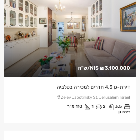
₪3,100,000
NIS
/ש"ח
דירת-גן 4.5 חדרים למכירה בטלביה
Ze'ev Jabotinsky St, Jerusalem, Israel
3.5
2
1
110
מ"ר
דירת גן