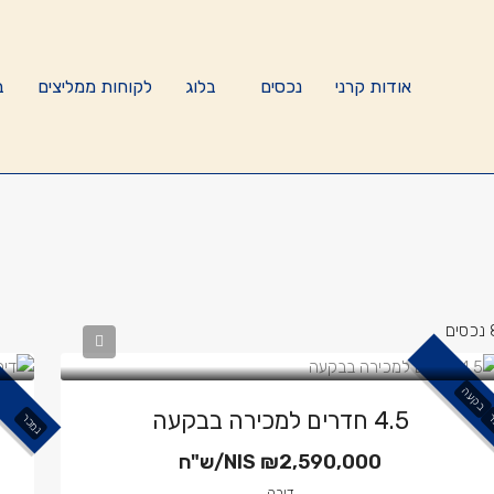
אודות קרני
נכסים
בלוג
לקוחות ממליצים
ב
ים
בקעה
4.5 חדרים למכירה בבקעה
ר
נמכר
₪2,590,000/ש"ח
NIS
דירה