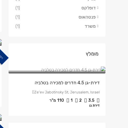
דופלקס
(1)
פנטהאוס
(1)
משרד
(1)
מומלץ
הוש
₪3,100,000
NIS
/ש"ח
דירת-גן 4.5 חדרים למכירה בטלביה
Ze'ev Jabotinsky St, Jerusalem, Israel
3.5
2
1
110
מ"ר
דירת גן