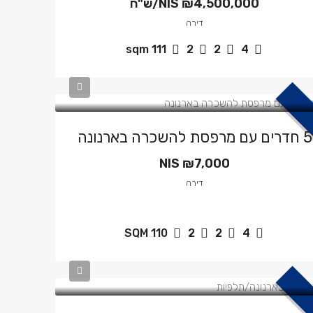
₪4,500,000/ש"ח
NIS
דירה
sqm
111
2
2
4
5 חדרים עם מרפסת להשכרה בארנונה
NIS
₪7,000
דירה
SQM
110
2
2
4