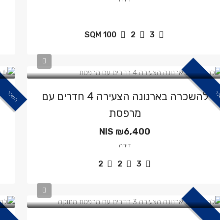
SQM
100
2
3
כר
הושכר
להשכרה בארנונה הצעירה 4 חדרים עם
מרפסת
NIS
₪6,400
דירה
2
2
3