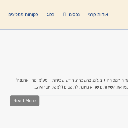
אודות קרני
נכסים
בלוג
לקוחות ממליצים
כר שלך על עבודת התיווך? על-פי החוק, במכירה: 2% ממחיר המכירה + מע"מ. בהשכרה: חודש שכירות + מע"מ. מהו 'ארנונה'
ממן את השירותים שהיא נותנת לתושבים (למשל תברואה,...
Read More