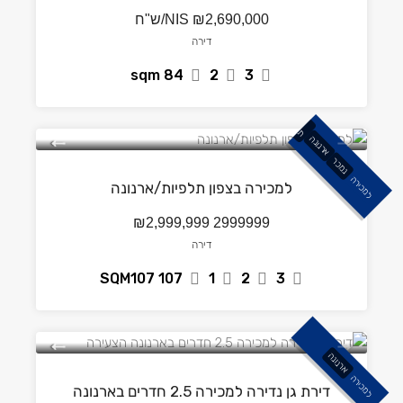
₪2,690,000/ש"ח
NIS
דירה
sqm
84
2
3
צ
פון
ת
ל
פיו
ת
ארנונה
נמכר
למכירה
למכירה בצפון תלפיות/ארנונה
₪2,999,999
2999999
דירה
SQM107
107
1
2
3
ארנונה
למכירה
דירת גן נדירה למכירה 2.5 חדרים בארנונה