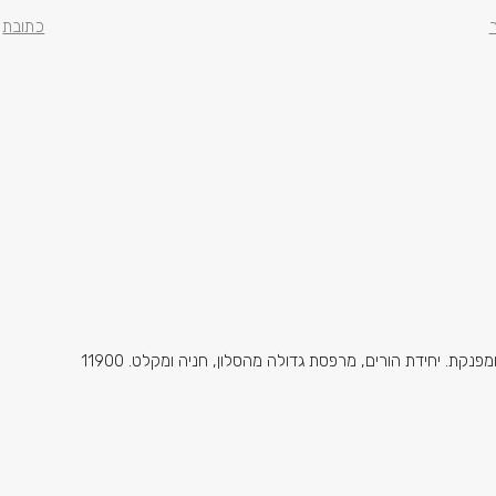
כתובת
בארנונה, ברחוב קרליבך השקט, דירת גן של 4.5 חדרים מרווחת ומפנקת. יחידת הורים, מרפסת גדולה מהסלון, חניה ומקלט. 11900