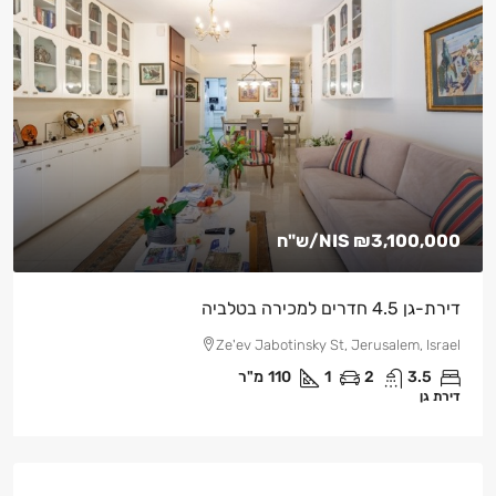
₪3,100,000
NIS
/ש"ח
דירת-גן 4.5 חדרים למכירה בטלביה
Ze'ev Jabotinsky St, Jerusalem, Israel
3.5
2
1
110
מ"ר
דירת גן